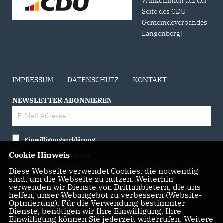
Willkommen auf der
Seite des CDU
Gemeindeverbandes
Langenberg!
IMPRESSUM
DATENSCHUTZ
KONTAKT
NEWSLETTER ABONNIEREN
Einwilligungserklärung
Cookie Hinweis
Datenschutzerklärung
Hiermit berechtige ich die CDU Berlin zur Nutzung der Daten im Sinn
Diese Webseite verwendet Cookies, die notwendig
sind, um die Webseite zu nutzen. Weiterhin
der nachfolgenden
Datenschutzerklärung.*
verwenden wir Dienste von Drittanbietern, die uns
helfen, unser Webangebot zu verbessern (Website-
Anti-Roboter-Verifizierung
Optmierung). Für die Verwendung bestimmter
Hier klicken
Dienste, benötigen wir Ihre Einwilligung. Ihre
Einwilligung können Sie jederzeit widerrufen. Weitere
Friendly
Captcha ⇗