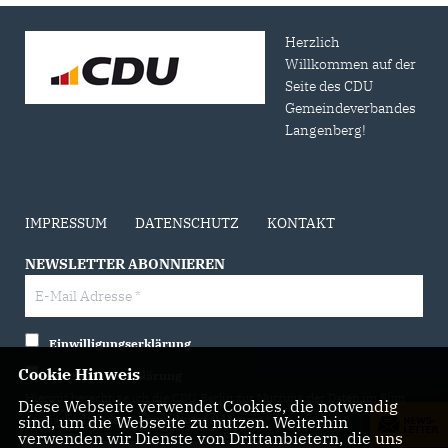
Herzlich
Willkommen auf der
Seite des CDU
Gemeindeverbandes
Langenberg!
IMPRESSUM
DATENSCHUTZ
KONTAKT
NEWSLETTER ABONNIEREN
Einwilligungserklärung
Cookie Hinweis
Datenschutzerklärung
Hiermit berechtige ich die CDU Berlin zur Nutzung der Daten im Sinn
Diese Webseite verwendet Cookies, die notwendig
sind, um die Webseite zu nutzen. Weiterhin
der nachfolgenden
Datenschutzerklärung.*
verwenden wir Dienste von Drittanbietern, die uns