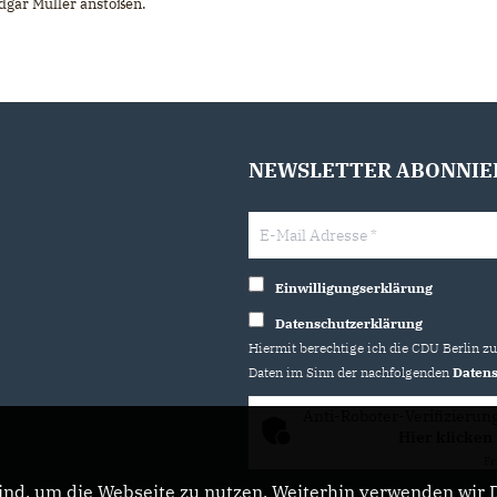
dgar Müller anstoßen.
NEWSLETTER ABONNIE
Einwilligungserklärung
Datenschutzerklärung
Hiermit berechtige ich die CDU Berlin z
Daten im Sinn der nachfolgenden
Datens
Anti-Roboter-Verifizierun
Hier klicken
Fr
nd, um die Webseite zu nutzen. Weiterhin verwenden wir Di