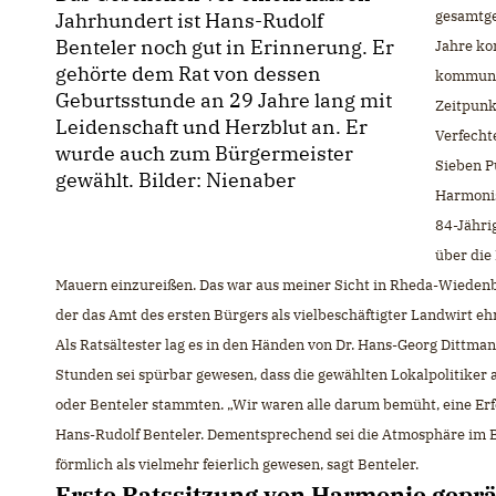
gesamtge
Jahrhundert ist Hans-Rudolf
Benteler noch gut in Erinnerung. Er
Jahre ko
gehörte dem Rat von dessen
kommunal
Geburtsstunde an 29 Jahre lang mit
Zeitpunk
Leidenschaft und Herzblut an. Er
Verfecht
wurde auch zum Bürgermeister
Sieben P
gewählt. Bilder: Nienaber
Harmonis
84-Jähri
über die
Mauern einzureißen. Das war aus meiner Sicht in Rheda-Wiedenb
der das Amt des ersten Bürgers als vielbeschäftigter Landwirt eh
Als Ratsältester lag es in den Händen von Dr. Hans-Georg Dittman
Stunden sei spürbar gewesen, dass die gewählten Lokalpolitiker 
oder Benteler stammten. „Wir waren alle darum bemüht, eine Erf
Hans-Rudolf Benteler. Dementsprechend sei die Atmosphäre im Br
förmlich als vielmehr feierlich gewesen, sagt Benteler.
Erste Ratssitzung von Harmonie geprä