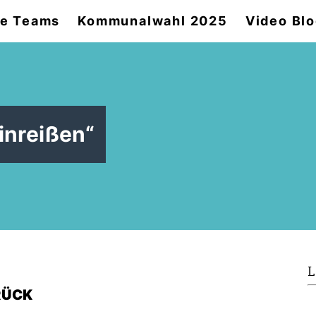
e Teams
Kommunalwahl 2025
Video Bl
inreißen“
L
RÜCK