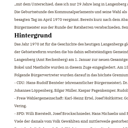
mit dem Unterschied, dass ich nur 29 Jahre lang in Langenberg a
Die Geburtsstunde des Kommunalparlaments und seine Wahl als d
besagten Tag im April 1970 vergönnt. Bereits kurz nach dem Ab
Bürgermeister aus der Runde der Ratsherren verabschieden. Sein
Hintergrund
Das Jahr 1970 ist für die Geschichte des heutigen Langenbergs 
der Gebietsreform wurden die bis dahin selbstständigen Gemein
Langenberg (Amt Reckenberg) am 1. Januar zur neuen Gesamtge
Bokel und Mastholte wurden in diesem Zuge eingegliedert. Am 15
Folgende Bürgervertreter wurden darauf in das höchste Gremiu
- CDU: Hans-Rudolf Benteler (ehrenamtlicher Bürgermeister), Dr
Johannes Löppenberg, Edgar Müller, Kaspar Pagenkemper, Rudol
- Freie Wählergemeinschaft: Karl-Heinz Ertel, Josef Holtkötter,
Vering.
- SPD: Willi Bierstedt, Josef Brockschnieder, Hans Michaelis und 
Viele der damals vom Volk Gewählten sind mittlerweile gestorbe