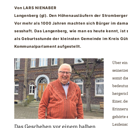
Von LARS NIENABER
Langenberg (gl). Den Höhenausläufern der Stromberge
Vor mehr als 1000 Jahren machten sich Bürger im dama
sesshaft. Das Langenberg, wie man es heute kennt, ist s
als Geburtsstunde der kleinsten Gemeinde im Kreis Güt
Kommunalparlament aufgestellt.
Über ein
seinerzei
somit die
bedeutun
hergeric
Einer, d
Erinneru
gehörte 
Leidensc
Das Geschehen vor einem halben