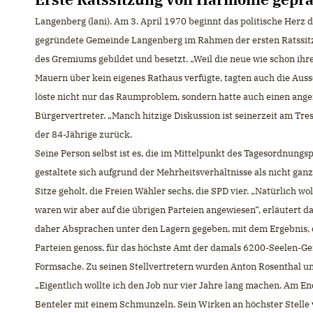
Langenberg (lani). Am 3. April 1970 beginnt das politische Herz
gegründete Gemeinde Langenberg im Rahmen der ersten Ratssitz
des Gremiums gebildet und besetzt. „Weil die neue wie schon ihre
Mauern über kein eigenes Rathaus verfügte, tagten auch die Aussc
löste nicht nur das Raumproblem, sondern hatte auch einen ange
Bürgervertreter. „Manch hitzige Diskussion ist seinerzeit am Tre
der 84-Jährige zurück.
Seine Person selbst ist es, die im Mittelpunkt des Tagesordnungs
gestaltete sich aufgrund der Mehrheitsverhältnisse als nicht ga
Sitze geholt, die Freien Wähler sechs, die SPD vier. „Natürlich w
waren wir aber auf die übrigen Parteien angewiesen“, erläutert d
daher Absprachen unter den Lagern gegeben, mit dem Ergebnis, d
Parteien genoss, für das höchste Amt der damals 6200-Seelen-G
Formsache. Zu seinen Stellvertretern wurden Anton Rosenthal un
Eigentlich wollte ich den Job nur vier Jahre lang machen. Am En
Benteler mit einem Schmunzeln. Sein Wirken an höchster Stelle v