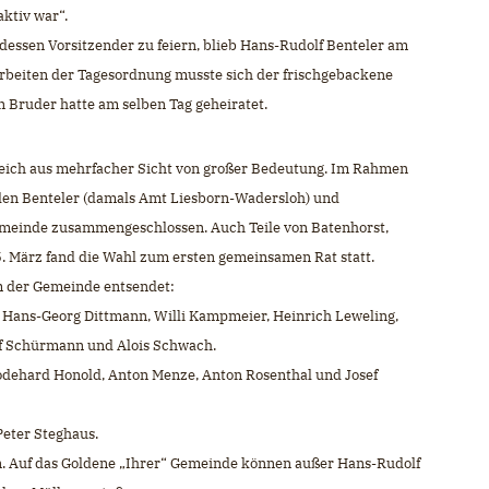
ktiv war“.
essen Vorsitzender zu feiern, blieb Hans-Rudolf Benteler am
arbeiten der Tagesordnung musste sich der frischgebackene
 Bruder hatte am selben Tag geheiratet.
gleich aus mehrfacher Sicht von großer Bedeutung. Im Rahmen
den Benteler (damals Amt Liesborn-Wadersloh) und
meinde zusammengeschlossen. Auch Teile von Batenhorst,
. März fand die Wahl zum ersten gemeinsamen Rat statt.
m der Gemeinde entsendet:
. Hans-Georg Dittmann, Willi Kampmeier, Heinrich Leweling,
f Schürmann und Alois Schwach.
 Godehard Honold, Anton Menze, Anton Rosenthal und Josef
Peter Steghaus.
n. Auf das Goldene „Ihrer“ Gemeinde können außer Hans-Rudolf