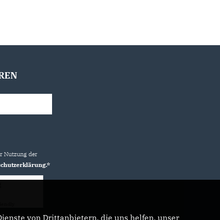
REN
ur Nutzung der
chutzerklärung.*
g
iendly
Captcha ⇗
enste von Drittanbietern, die uns helfen, unser