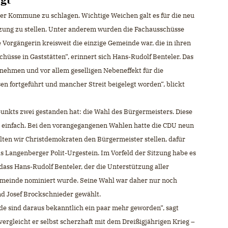
 der Kommune zu schlagen. Wichtige Weichen galt es für die neu
ung zu stellen. Unter anderem wurden die Fachausschüsse
 Vorgängerin kreisweit die einzige Gemeinde war, die in ihren
hüsse in Gaststätten“, erinnert sich Hans-Rudolf Benteler. Das
nehmen und vor allem geselligen Nebeneffekt für die
sen fortgeführt und mancher Streit beigelegt worden“, blickt
punkts zwei gestanden hat: die Wahl des Bürgermeisters. Diese
nz einfach. Bei den vorangegangenen Wahlen hatte die CDU neun
ollten wir Christdemokraten den Bürgermeister stellen, dafür
as Langenberger Polit-Urgestein. Im Vorfeld der Sitzung habe es
ass Hans-Rudolf Benteler, der die Unterstützung aller
emeinde nominiert wurde. Seine Wahl war daher nur noch
d Josef Brockschnieder gewählt.
de sind daraus bekanntlich ein paar mehr geworden“, sagt
ergleicht er selbst scherzhaft mit dem Dreißigjährigen Krieg –