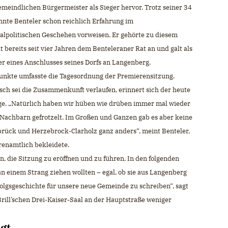
meindlichen Bürgermeister als Sieger hervor. Trotz seiner 34
nnte Benteler schon reichlich Erfahrung im
politischen Geschehen vorweisen. Er gehörte zu diesem
t bereits seit vier Jahren dem Benteleraner Rat an und galt als
er eines Anschlusses seines Dorfs an Langenberg.
unkte umfasste die Tagesordnung der Premierensitzung.
ch sei die Zusammenkunft verlaufen, erinnert sich der heute
ge. „Natürlich haben wir hüben wie drüben immer mal wieder
 Nachbarn gefrotzelt. Im Großen und Ganzen gab es aber keine
rück und Herzebrock-Clarholz ganz anders“, meint Benteler,
renamtlich bekleidete.
n, die Sitzung zu eröffnen und zu führen. In den folgenden
an einem Strang ziehen wollten – egal, ob sie aus Langenberg
olgsgeschichte für unsere neue Gemeinde zu schreiben“, sagt
ill’schen Drei-Kaiser-Saal an der Hauptstraße weniger
gt