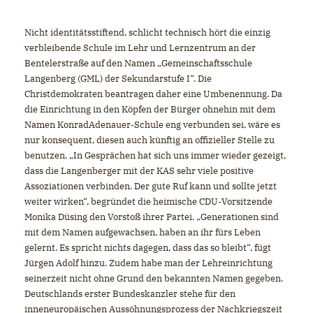
Nicht identitätsstiftend, schlicht technisch hört die einzig
verbleibende Schule im Lehr­ und Lernzentrum an der
Bentelerstraße auf den Namen „Gemeinschaftsschule
Langenberg (GML) der Sekundarstufe I“. Die
Christdemokraten beantragen daher eine Umbenennung. Da
die Einrichtung in den Köpfen der Bürger ohnehin mit dem
Namen Konrad­Adenauer­-Schule eng verbunden sei, wäre es
nur konsequent, diesen auch künftig an offizieller Stelle zu
benutzen. „In Gesprächen hat sich uns immer wieder gezeigt,
dass die Langenberger mit der KAS sehr viele positive
Assoziationen verbinden. Der gute Ruf kann und sollte jetzt
weiter wirken“, begründet die heimische CDU-­Vorsitzende
Monika Düsing den Vorstoß ihrer Partei. „Generationen sind
mit dem Namen aufgewachsen, haben an ihr fürs Leben
gelernt. Es spricht nichts dagegen, dass das so bleibt“, fügt
Jürgen Adolf hinzu. Zudem habe man der Lehreinrichtung
seinerzeit nicht ohne Grund den bekannten Namen gegeben.
Deutschlands erster Bundeskanzler stehe für den
inneneuropäischen Aussöhnungsprozess der Nachkriegszeit