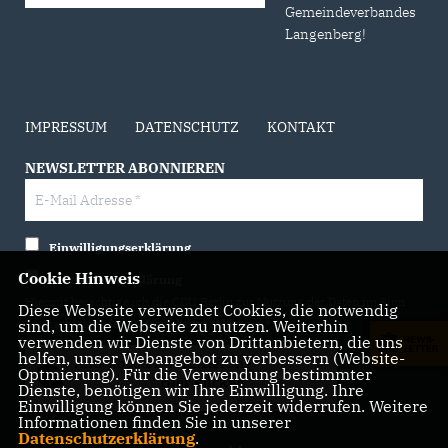
Gemeindeverbandes
Langenberg!
IMPRESSUM
DATENSCHUTZ
KONTAKT
NEWSLETTER ABONNIEREN
Einwilligungserklärung
Cookie Hinweis
Datenschutzerklärung
Hiermit berechtige ich die CDU Berlin zur Nutzung der Daten im Sinn
Diese Webseite verwendet Cookies, die notwendig
sind, um die Webseite zu nutzen. Weiterhin
der nachfolgenden
Datenschutzerklärung.*
verwenden wir Dienste von Drittanbietern, die uns
helfen, unser Webangebot zu verbessern (Website-
Anti-Roboter-Verifizierung
Optmierung). Für die Verwendung bestimmter
Hier klicken
Dienste, benötigen wir Ihre Einwilligung. Ihre
Einwilligung können Sie jederzeit widerrufen. Weitere
Friendly
Captcha ⇗
Informationen finden Sie in unserer
Datenschutzerklärung
.